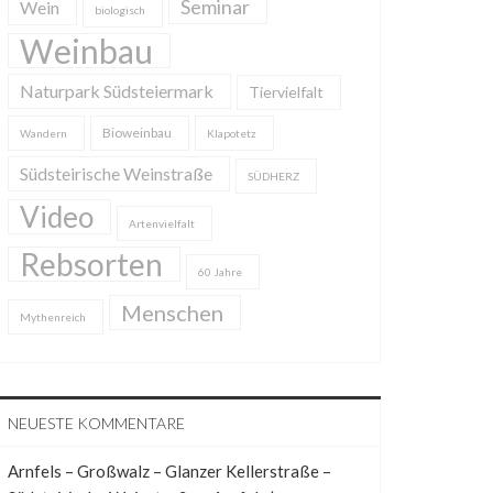
Seminar
Wein
biologisch
Weinbau
Naturpark Südsteiermark
Tiervielfalt
Bioweinbau
Wandern
Klapotetz
Südsteirische Weinstraße
SÜDHERZ
Video
Artenvielfalt
Rebsorten
60 Jahre
Menschen
Mythenreich
NEUESTE KOMMENTARE
Arnfels – Großwalz – Glanzer Kellerstraße –