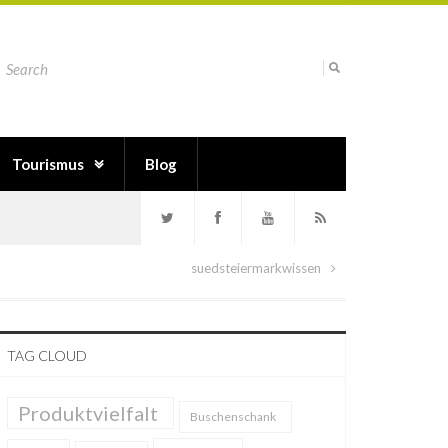
Tourismus
Blog
suedsteiermarkwissen
TAG CLOUD
Produktvielfalt
Buschenschank