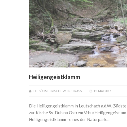
Heiligengeistklamm
DIE SÜDSTEIRISCHE WEINSTRASSE
12. MAI 2015
Die Heiligengeistklamm in Leutschach a.d.W. (Südste
zur Kirche Sv. Duh na Ostrem Vrhu/Heiligengeist am 
Heiligengeistklamm –eines der Naturpark…