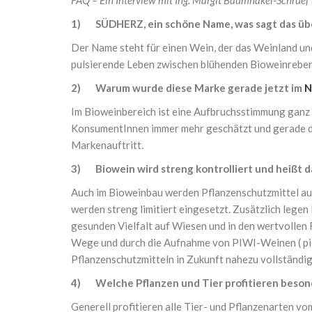
FAQ – Ein Interview mit Ing. Margit Baumhakel-Schrue
1) SÜDHERZ, ein schöne Name, was sagt das üb
Der Name steht für einen Wein, der das Weinland und
pulsierende Leben zwischen blühenden Bioweinrebe
2) Warum wurde diese Marke gerade jetzt im
N
Im Bioweinbereich ist eine Aufbruchsstimmung ganz s
KonsumentInnen immer mehr geschätzt und gerade des
Markenauftritt.
3) Biowein wird streng kontrolliert und heißt da
Auch im Bioweinbau werden Pflanzenschutzmittel auf
werden streng limitiert eingesetzt. Zusätzlich lege
gesunden Vielfalt auf Wiesen und in den wertvolle
Wege und durch die Aufnahme von PIWI-Weinen ( pi
Pflanzenschutzmitteln in Zukunft nahezu vollständi
4) Welche Pflanzen und Tier profitieren beson
Generell profitieren alle Tier- und Pflanzenarten 