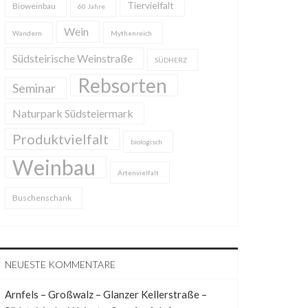
Tiervielfalt
Bioweinbau
60 Jahre
Wein
Wandern
Mythenreich
Südsteirische Weinstraße
SÜDHERZ
Rebsorten
Seminar
Naturpark Südsteiermark
Produktvielfalt
biologisch
Weinbau
Artenvielfalt
Buschenschank
NEUESTE KOMMENTARE
Arnfels – Großwalz – Glanzer Kellerstraße –