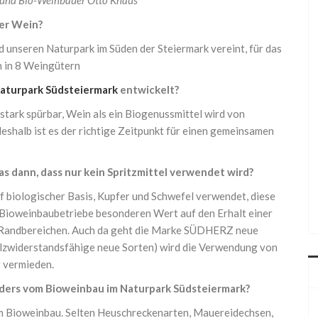
f und Bio-Weinbauer Otto Knaus
er Wein?
 unseren Naturpark im Süden der Steiermark vereint, für das
n in 8 Weingütern
aturpark Südsteiermark
entwickelt?
tark spürbar, Wein als ein Biogenussmittel wird von
halb ist es der richtige Zeitpunkt für einen gemeinsamen
s dann, dass nur kein Spritzmittel verwendet wird?
 biologischer Basis, Kupfer und Schwefel verwendet, diese
n Bioweinbaubetriebe besonderen Wert auf den Erhalt einer
n Randbereichen. Auch da geht die Marke SÜDHERZ neue
lzwiderstandsfähige neue Sorten) wird die Verwendung von
g vermieden.
ders vom Bioweinbau im Naturpark Südsteiermark?
vom Bioweinbau. Selten Heuschreckenarten, Mauereidechsen,