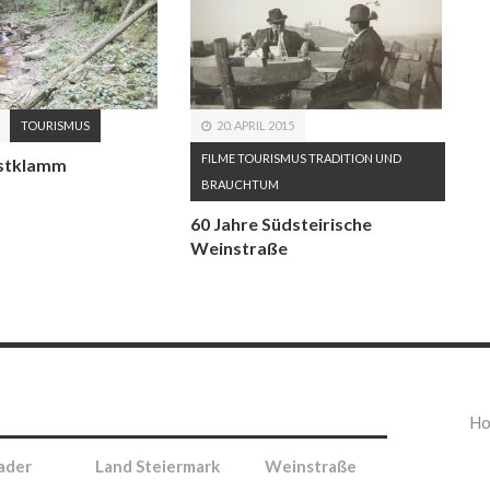
TOURISMUS
20. APRIL 2015
FILME
TOURISMUS
TRADITION UND
istklamm
BRAUCHTUM
60 Jahre Südsteirische
Weinstraße
H
ader
Land Steiermark
Weinstraße