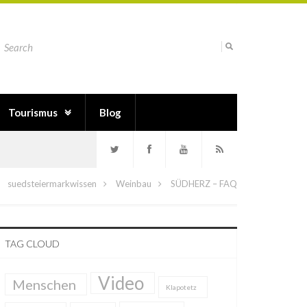
Tourismus
Blog
suedsteiermarkwissen
Weinbau
SÜDHERZ – FAQ
TAG CLOUD
Video
Menschen
Klapotetz