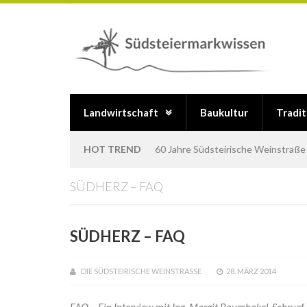
Landwirtschaft
Baukultur
Tradi
HOT TREND
Der Klapotetz
SÜDHERZ – FAQ
SÜDHERZ – FAQ
DIE SÜDSTEIRISCHE WEINSTRASSE
28. MÄRZ 2014