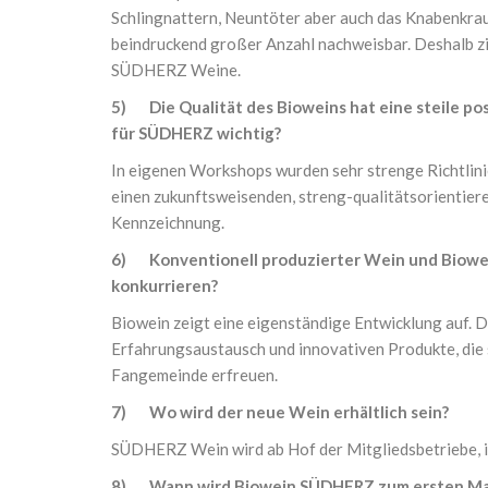
Schlingnattern, Neuntöter aber auch das Knabenkraut
beindruckend großer Anzahl nachweisbar. Deshalb zi
SÜDHERZ Weine.
5) Die Qualität des Bioweins hat eine steile po
für SÜDHERZ wichtig?
In eigenen Workshops wurden sehr strenge Richtlinie
einen zukunftsweisenden, streng-qualitätsorientier
Kennzeichnung.
6) Konventionell produzierter Wein und Biowein
konkurrieren?
Biowein zeigt eine eigenständige Entwicklung auf. 
Erfahrungsaustausch und innovativen Produkte, die s
Fangemeinde erfreuen.
7) Wo wird der neue Wein erhältlich sein?
SÜDHERZ Wein wird ab Hof der Mitgliedsbetriebe, in
8) Wann wird Biowein SÜDHERZ zum ersten Mal 