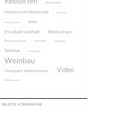
Rebsorten
Bioweinbau
Südsteirische Weinstraße
60 Jahre
Wein
Artenvielfalt
Produktvielfalt
Menschen
Buschenschank
SÜDHERZ
Klapotetz
Seminar
biologisch
Weinbau
Video
Naturpark Südsteiermark
Mythenreich
NEUESTE KOMMENTARE