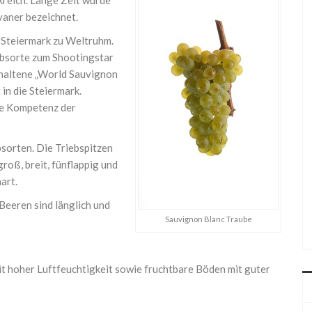
reich. Lange Zeit wurde
vaner bezeichnet.
r Steiermark zu Weltruhm.
ebsorte zum Shootingstar
ehaltene „World Sauvignon
in die Steiermark.
ie Kompetenz der
sorten. Die Triebspitzen
groß, breit, fünflappig und
art.
 Beeren sind länglich und
Sauvignon Blanc Traube
t hoher Luftfeuchtigkeit sowie fruchtbare Böden mit guter