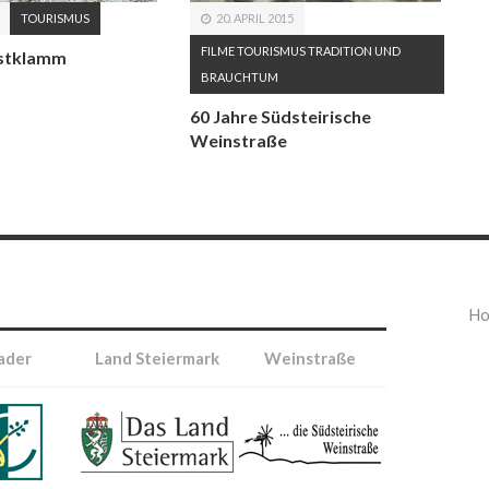
TOURISMUS
20. APRIL 2015
FILME
TOURISMUS
TRADITION UND
istklamm
BRAUCHTUM
60 Jahre Südsteirische
Weinstraße
H
ader
Land Steiermark
Weinstraße