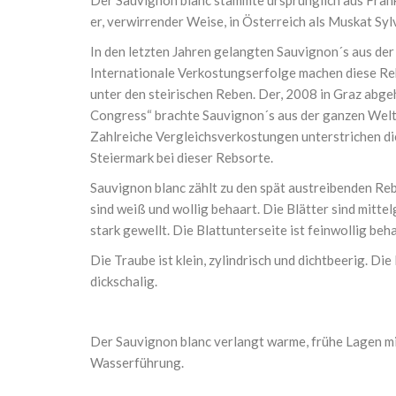
Der Sauvignon blanc stammte ursprünglich aus Frank
er, verwirrender Weise, in Österreich als Muskat Syl
In den letzten Jahren gelangten Sauvignon´s aus de
Internationale Verkostungserfolge machen diese R
unter den steirischen Reben. Der, 2008 in Graz abg
Congress“ brachte Sauvignon´s aus der ganzen Welt 
Zahlreiche Vergleichsverkostungen unterstrichen d
Steiermark bei dieser Rebsorte.
Sauvignon blanc zählt zu den spät austreibenden Reb
sind weiß und wollig behaart. Die Blätter sind mittel
stark gewellt. Die Blattunterseite ist feinwollig beha
Die Traube ist klein, zylindrisch und dichtbeerig. Die
dickschalig.
Der Sauvignon blanc verlangt warme, frühe Lagen mi
Wasserführung.