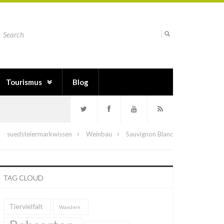
Tourismus
Blog
suedsteiermarkwissen
Weinbau
Sauvignon Blanc
TAG CLOUD
Tiervielfalt
Wandern