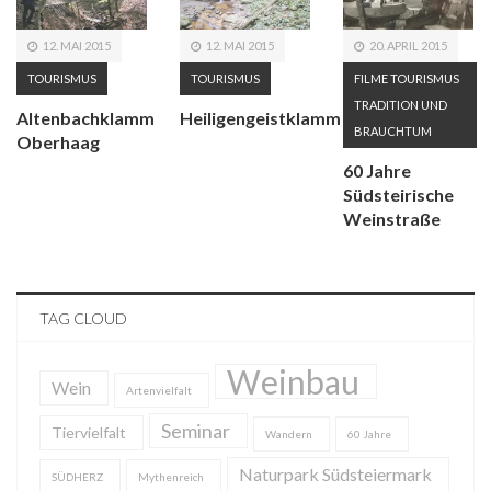
12. MAI 2015
12. MAI 2015
20. APRIL 2015
TOURISMUS
TOURISMUS
FILME
TOURISMUS
TRADITION UND
Altenbachklamm
Heiligengeistklamm
BRAUCHTUM
Oberhaag
60 Jahre
Südsteirische
Weinstraße
TAG CLOUD
Weinbau
Wein
Artenvielfalt
Seminar
Tiervielfalt
Wandern
60 Jahre
Naturpark Südsteiermark
SÜDHERZ
Mythenreich