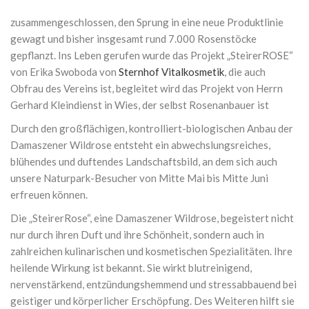
zusammengeschlossen, den Sprung in eine neue Produktlinie
gewagt und bisher insgesamt rund 7.000 Rosenstöcke
gepflanzt. Ins Leben gerufen wurde das Projekt „SteirerROSE“
von Erika Swoboda von
Sternhof Vitalkosmetik
, die auch
Obfrau des Vereins ist, begleitet wird das Projekt von Herrn
Gerhard Kleindienst in Wies, der selbst Rosenanbauer ist
Durch den großflächigen, kontrolliert-biologischen Anbau der
Damaszener Wildrose entsteht ein abwechslungsreiches,
blühendes und duftendes Landschaftsbild, an dem sich auch
unsere Naturpark-Besucher von Mitte Mai bis Mitte Juni
erfreuen können.
Die „SteirerRose“, eine Damaszener Wildrose, begeistert nicht
nur durch ihren Duft und ihre Schönheit, sondern auch in
zahlreichen kulinarischen und kosmetischen Spezialitäten. Ihre
heilende Wirkung ist bekannt. Sie wirkt blutreinigend,
nervenstärkend, entzündungshemmend und stressabbauend bei
geistiger und körperlicher Erschöpfung. Des Weiteren hilft sie