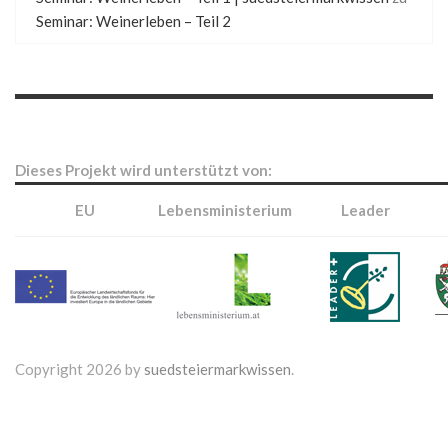
Seminar: Weinerleben – Teil 2
Dieses Projekt wird unterstützt von:
EU
Lebensministerium
Leader
Copyright 2026 by
suedsteiermarkwissen
.
Webdesign & Umsetzung by
Home
Privacy Policy
Terms Of Use
Impressum