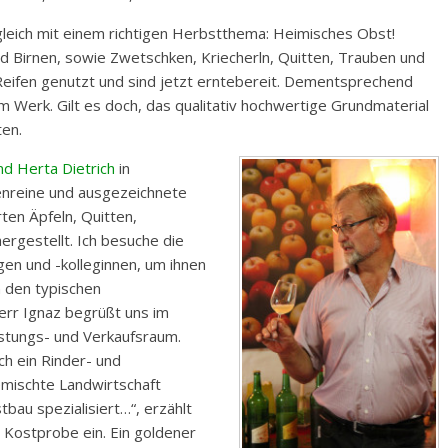
leich mit einem richtigen Herbstthema: Heimisches Obst!
nd Birnen, sowie Zwetschken, Kriecherln, Quitten, Trauben und
fen genutzt und sind jetzt erntebereit. Dementsprechend
am Werk. Gilt es doch, das qualitativ hochwertige Grundmaterial
ten.
nd Herta Dietrich
in
enreine und ausgezeichnete
ten Äpfeln, Quitten,
ergestellt. Ich besuche die
gen und -kolleginnen, um ihnen
n den typischen
rr Ignaz begrüßt uns im
ostungs- und Verkaufsraum.
ch ein Rinder- und
emischte Landwirtschaft
bau spezialisiert…“, erzählt
 Kostprobe ein. Ein goldener