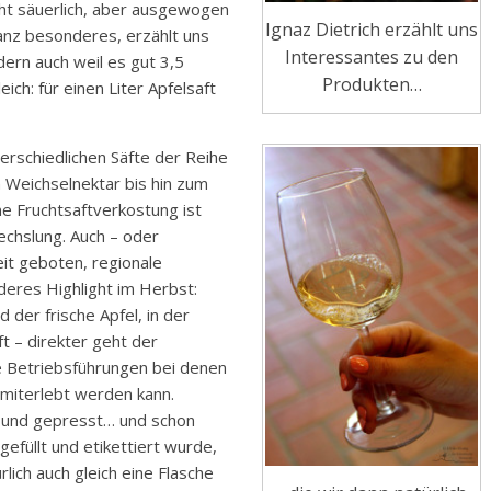
cht säuerlich, aber ausgewogen
Ignaz Dietrich erzählt uns
ganz besonderes, erzählt uns
Interessantes zu den
ern auch weil es gut 3,5
Produkten…
ich: für einen Liter Apfelsaft
erschiedlichen Säfte der Reihe
 Weichselnektar bis hin zum
ne Fruchtsaftverkostung ist
echslung. Auch – oder
eit geboten, regionale
deres Highlight im Herbst:
 der frische Apfel, in der
t – direkter geht der
le Betriebsführungen bei denen
 miterlebt werden kann.
 und gepresst… und schon
efüllt und etikettiert wurde,
lich auch gleich eine Flasche