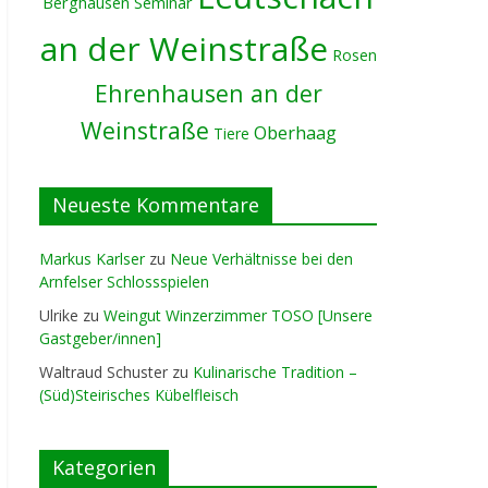
Berghausen
Seminar
an der Weinstraße
Rosen
Ehrenhausen an der
Weinstraße
Oberhaag
Tiere
Neueste Kommentare
Markus Karlser
zu
Neue Verhältnisse bei den
Arnfelser Schlossspielen
Ulrike
zu
Weingut Winzerzimmer TOSO [Unsere
Gastgeber/innen]
Waltraud Schuster
zu
Kulinarische Tradition –
(Süd)Steirisches Kübelfleisch
Kategorien