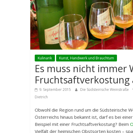
Kulinarik
Kunst, Handwerk und Brauchtum
Es muss nicht immer 
Fruchtsaftverkostung
9. September 2015
Die Südsteirische Weinstraße
Dietrich
Obwohl die Region rund um die Südsteirische W
Österreichs hinaus bekannt ist, darf es bei ei
Beispiel mit einer Fruchtsaftverkostung? Beim
O
Vielfalt der heimischen Obstsorten kosten – spa