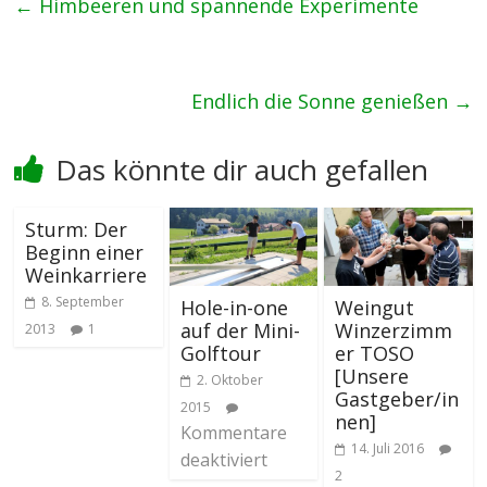
←
Himbeeren und spannende Experimente
Endlich die Sonne genießen
→
Das könnte dir auch gefallen
Sturm: Der
Beginn einer
Weinkarriere
8. September
Hole-in-one
Weingut
auf der Mini-
Winzerzimm
2013
1
Golftour
er TOSO
[Unsere
2. Oktober
Gastgeber/in
2015
nen]
Kommentare
14. Juli 2016
deaktiviert
2