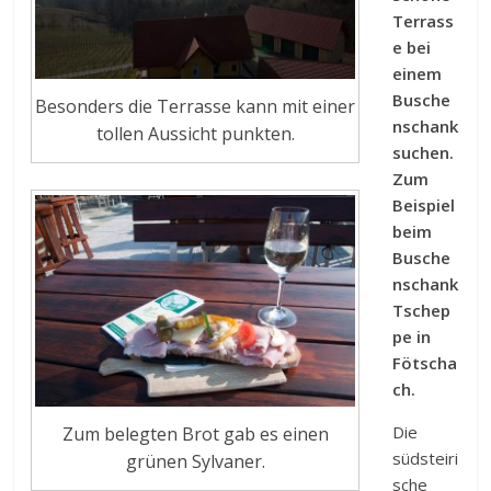
Terrass
e bei
einem
Busche
Besonders die Terrasse kann mit einer
nschank
tollen Aussicht punkten.
suchen.
Zum
Beispiel
beim
Busche
nschank
Tschep
pe in
Fötscha
ch.
Die
Zum belegten Brot gab es einen
südsteiri
grünen Sylvaner.
sche