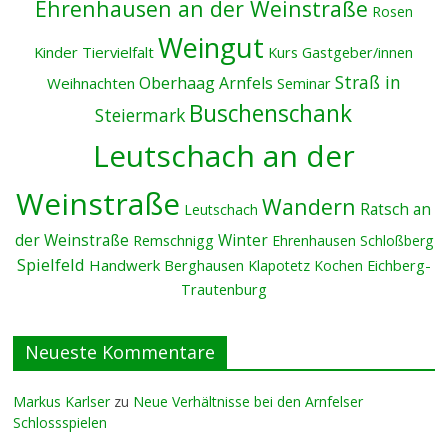
Ehrenhausen an der Weinstraße
Rosen
Weingut
Kinder
Tiervielfalt
Kurs
Gastgeber/innen
Straß in
Oberhaag
Arnfels
Weihnachten
Seminar
Buschenschank
Steiermark
Leutschach an der
Weinstraße
Wandern
Ratsch an
Leutschach
der Weinstraße
Winter
Remschnigg
Ehrenhausen
Schloßberg
Spielfeld
Handwerk
Berghausen
Klapotetz
Kochen
Eichberg-
Trautenburg
Neueste Kommentare
Markus Karlser
zu
Neue Verhältnisse bei den Arnfelser
Schlossspielen