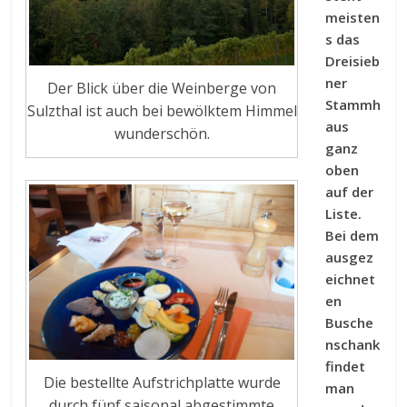
meisten
s das
Dreisieb
ner
Der Blick über die Weinberge von
Stammh
Sulzthal ist auch bei bewölktem Himmel
aus
wunderschön.
ganz
oben
auf der
Liste.
Bei dem
ausgez
eichnet
en
Busche
nschank
findet
Die bestellte Aufstrichplatte wurde
man
durch fünf saisonal abgestimmte