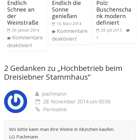
Endlich
Endlich die
Polz:
Schnee an
Sonne
Buschenscha
der
genießen
nk modern
Weinstraße
definiert
16. März 2014
26. Januar 2014
Kommentare
28. Juli 2013
Kommentare
deaktiviert
1
deaktiviert
2 Gedanken zu „
Hochbetrieb beim
Dreisiebner Stammhaus
“
pachmann
28. November 2014 um 00:06
Permalink
Wo bitte kann man ihre Weine in München kaufen.
LG Pachmann