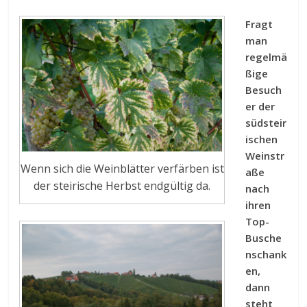
Fragt
man
regelmä
ßige
Besuch
er der
südsteir
ischen
Weinstr
Wenn sich die Weinblätter verfärben ist
aße
der steirische Herbst endgültig da.
nach
ihren
Top-
Busche
nschank
en,
dann
steht