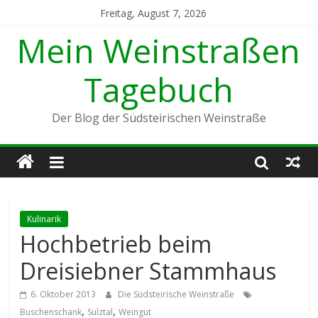
Freitag, August 7, 2026
Mein Weinstraßen
Tagebuch
Der Blog der Südsteirischen Weinstraße
Kulinarik
Hochbetrieb beim
Dreisiebner Stammhaus
6. Oktober 2013
Die Südsteirische Weinstraße
,
,
Buschenschank
Sulztal
Weingut