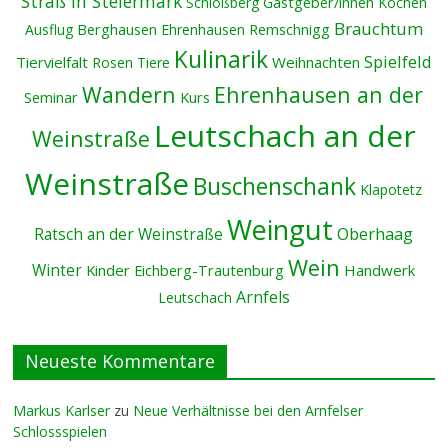
Straß in Steiermark
Schloßberg
Gastgeber/innen
Kochen
Brauchtum
Ausflug
Berghausen
Ehrenhausen
Remschnigg
Kulinarik
Spielfeld
Tiervielfalt
Weihnachten
Rosen
Tiere
Wandern
Ehrenhausen an der
Seminar
Kurs
Leutschach an der
Weinstraße
Weinstraße
Buschenschank
Klapotetz
Weingut
Oberhaag
Ratsch an der Weinstraße
Wein
Winter
Kinder
Handwerk
Eichberg-Trautenburg
Arnfels
Leutschach
Neueste Kommentare
Markus Karlser
zu
Neue Verhältnisse bei den Arnfelser
Schlossspielen