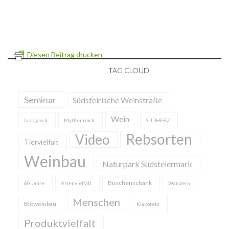
Diesen Beitrag drucken
TAG CLOUD
Seminar
Südsteirische Weinstraße
Wein
biologisch
Mythenreich
SÜDHERZ
Rebsorten
Video
Tiervielfalt
Weinbau
Naturpark Südsteiermark
Buschenschank
60 Jahre
Artenvielfalt
Wandern
Menschen
Bioweinbau
Klapotetz
Produktvielfalt