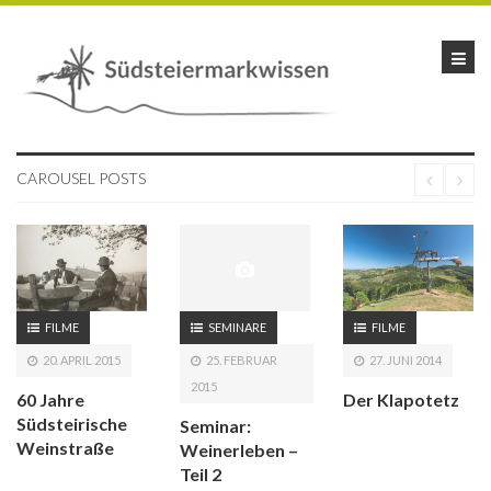
CAROUSEL POSTS
SEMINARE
FILME
FILME
25. FEBRUAR
20. APRIL 2015
27. JUNI 2014
2015
60 Jahre
Der Klapotetz
Südsteirische
Seminar:
Weinstraße
Weinerleben –
Teil 2